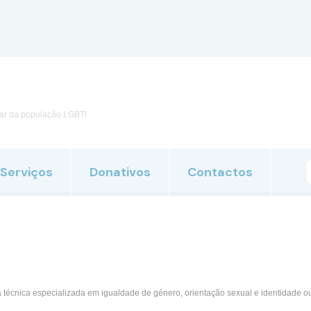
ities check.
tar da população LGBTI
Serviços
Donativos
Contactos
técnica especializada em igualdade de género, orientação sexual e identidade o