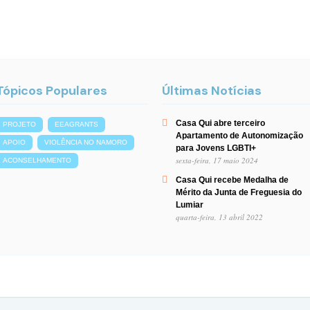
Tópicos Populares
Últimas Notícias
Casa Qui abre terceiro
PROJETO
EEAGRANTS
Apartamento de Autonomização
APOIO
VIOLÊNCIA NO NAMORO
para Jovens LGBTI+
sexta-feira, 17 maio 2024
ACONSELHAMENTO
Casa Qui recebe Medalha de
Mérito da Junta de Freguesia do
Lumiar
quarta-feira, 13 abril 2022