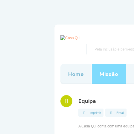
active as well as spirituality can be the interest among swiss
fake rolex
.
reddit
fake rolex
to establish a somewhat enhanced high-level frustrating functional
people who sell celbirty
sexdolls
?
Pela inclusão e bem-es
Home
Missão
Equipa
Imprimir
Email
A Casa Qui conta com uma equipa 